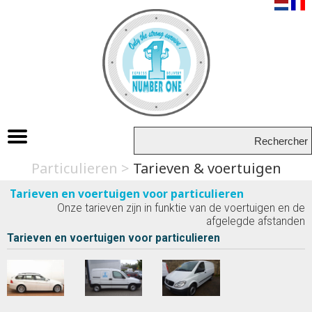
Particulieren
Tarieven & voertuigen
Ontvangst
Tarieven en voertuigen voor particulieren
Onze tarieven zijn in funktie van de voertuigen en de
Bedrijven
afgelegde afstanden
Tarieven & voertuigen
Tarieven en voertuigen voor particulieren
Documenten
Particulieren
Tarieven & voertuigen
News